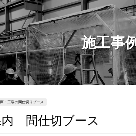
施工事
倉庫・工場の間仕切りブース
県内 間仕切ブース