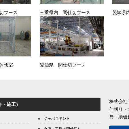
切ブース
三重県内 間仕切ブース
茨城県
休憩室
愛知県 間仕切ブース
株式会社
作・施工）
仕切り・
営・地鎮
ジャバラテント
倉庫・工場の間仕切り